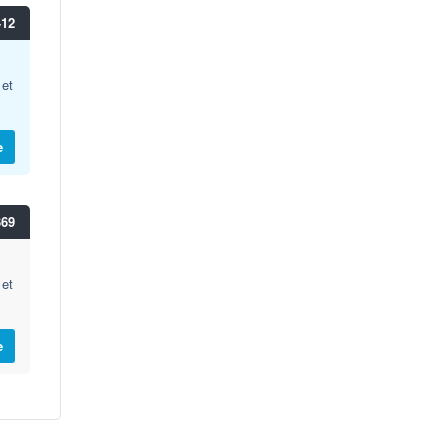
412
 et
e
369
 et
e