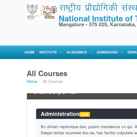
National Institute o
Mangalore - 575 025, Karnataka,
HOME
INSTITUTE
ACADEMICS
ADMISSIONS
DEPA
All Courses
Home
/
All Courses
Tibique dolores adversarium ne vel
ullamcorper id.
Administration
An utinam reprimique duo, putant mandamus cu qui. Au
Saepe tantas ocurreret duo ea, has facilisi vulputate 