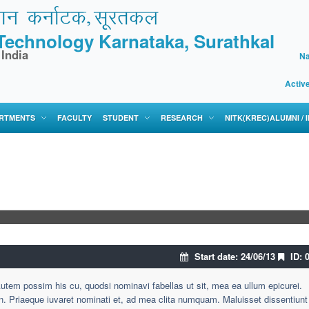
f Technology Karnataka, Surathkal
 India
Na
Activ
RTMENTS
FACULTY
STUDENT
RESEARCH
NITK(KREC)ALUMNI /
. At vide errem duo, vis luptatum menandri
Start date: 24/06/13
ID: 
tem possim his cu, quodsi nominavi fabellas ut sit, mea ea ullum epicurei.
an. Priaeque iuvaret nominati et, ad mea clita numquam. Maluisset dissentiunt