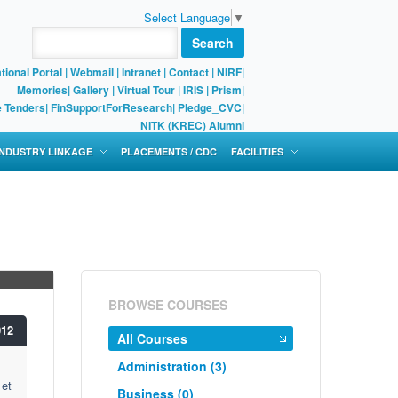
Select Language
▼
Search
tional Portal
|
Webmail
|
Intranet
|
Contact
|
NIRF
|
Memories
|
Gallery
|
Virtual Tour |
IRIS
|
Prism
|
e Tenders
|
FinSupportForResearch
|
Pledge_CVC
|
NITK (KREC) Alumni
 INDUSTRY LINKAGE
PLACEMENTS / CDC
FACILITIES
BROWSE COURSES
012
All Courses
Administration (3)
 et
Business (0)