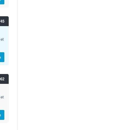
745
 et
e
962
 et
e