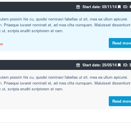
Start date: 05/11/14
ID: 
tem possim his cu, quodsi nominavi fabellas ut sit, mea ea ullum epicurei.
an. Priaeque iuvaret nominati et, ad mea clita numquam. Maluisset dissentiunt
c ut, scripta eruditi scriptorem et nam.
Read mor
ne
Start date: 25/05/14
ID: 
tem possim his cu, quodsi nominavi fabellas ut sit, mea ea ullum epicurei.
an. Priaeque iuvaret nominati et, ad mea clita numquam. Maluisset dissentiunt
c ut, scripta eruditi scriptorem et nam.
Read mor