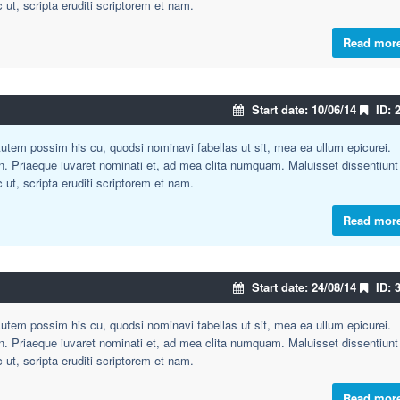
c ut, scripta eruditi scriptorem et nam.
Read mor
Start date: 10/06/14
ID: 
tem possim his cu, quodsi nominavi fabellas ut sit, mea ea ullum epicurei.
an. Priaeque iuvaret nominati et, ad mea clita numquam. Maluisset dissentiunt
c ut, scripta eruditi scriptorem et nam.
Read mor
Start date: 24/08/14
ID: 
tem possim his cu, quodsi nominavi fabellas ut sit, mea ea ullum epicurei.
an. Priaeque iuvaret nominati et, ad mea clita numquam. Maluisset dissentiunt
c ut, scripta eruditi scriptorem et nam.
Read mor