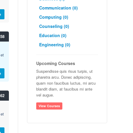
Communication (0)
e
Computing (0)
Counseling (0)
Education (0)
258
Engineering (0)
 et
Upcoming Courses
Suspendisse quis risus turpis, ut
e
pharetra arcu. Donec adipiscing,
quam non faucibus luctus, mi arcu
blandit diam, at faucibus mi ante
vel augue.
362
View Courses
 et
e